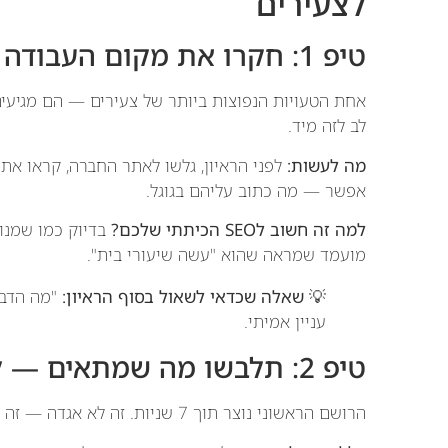
לצעירים
טיפ 1: חקרו את מקום העבודה לפני שאתם נכנסים לדלת
אחת הטעויות הנפוצות ביותר של צעירים — הם מגיעים
לב לזה מיד.
מה לעשות:
לפני הראיון, גלשו לאתר החברה, קראו את 
אפשר — מה כתוב עליהם בגוגל.
למה זה חשוב לSEO הכיתתי שלכם?
בדיוק כמו שמנוע
מועמד שמראה שהוא "עשה שיעורי בית".
💡
שאלה שכדאי לשאול בסוף הראיון:
"מה הדבר
עניין אמיתי.
טיפ 2: תלבשו מה שמתאים — לא מה שנוח
הרושם הראשוני נוצר תוך 7 שניות. זה לא אגדה — זה מחקר. הלבוש שלכם מדבר לפני שפתחתם את הפה.