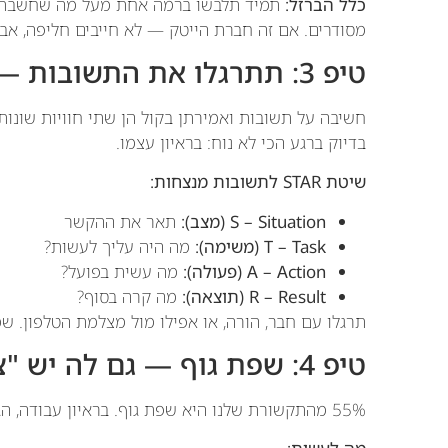
כלל הברזל:
תמיד תלבשו ברמה אחת מעל מה שחשבתם 
מסודרים. אם זה חברת הייטק — לא חייבים חליפה, אב
טיפ 3: תתרגלו את התשובות — בקול רם, לא רק בראש
חשיבה על תשובות ואמירתן בקול הן שתי חוויות שונות
בדיוק ברגע הכי לא נוח: בראיון עצמו.
שיטת STAR לתשובות מנצחות:
S – Situation (מצב):
תאר את ההקשר
T – Task (משימה):
מה היה עליך לעשות?
A – Action (פעולה):
מה עשית בפועל?
R – Result (תוצאה):
מה קרה בסוף?
תרגלו עם חבר, הורה, או אפילו מול מצלמת הטלפון. 
טיפ 4: שפת גוף — גם לה יש "ציון SEO"
55% מהתקשורת שלנו היא שפת גוף. בראיון עבודה, הגוף שלכם מדבר יותר מהמילים.