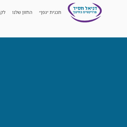
תכנית ״גפן״
החזון שלנו
לקו