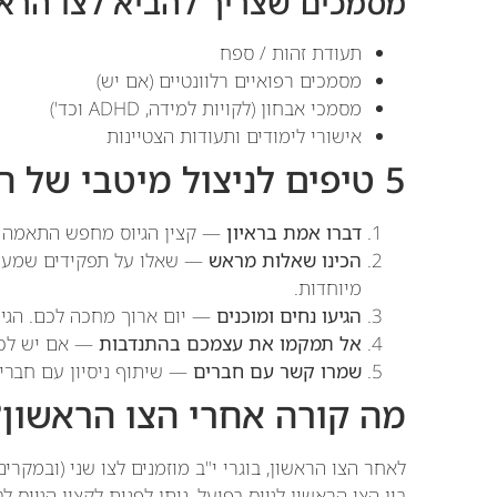
מסמכים שצריך להביא לצו הרא
תעודת זהות / ספח
מסמכים רפואיים רלוונטיים (אם יש)
מסמכי אבחון (לקויות למידה, ADHD וכד')
אישורי לימודים ותעודות הצטיינות
5 טיפים לניצול מיטבי של הצו הראשון
דברו אמת בראיון
— קצין הגיוס מחפש התאמה א
הכינו שאלות מראש
— שאלו על תפקידים שמעניי
מיוחדות.
הגיעו נחים ומוכנים
— יום ארוך מחכה לכם. הגיע
אל תמקמו את עצמכם בהתנדבות
— אם יש לכם 
שמרו קשר עם חברים
— שיתוף ניסיון עם חברים
מה קורה אחרי הצו הראשון?
לאחר הצו הראשון, בוגרי י"ב מוזמנים לצו שני (ובמקרי
בין הצו הראשון לגיוס בפועל, ניתן לפנות לקצין הגיוס