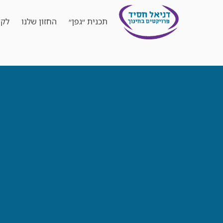
תכנית ״גפן״
החזון שלנו
לקו