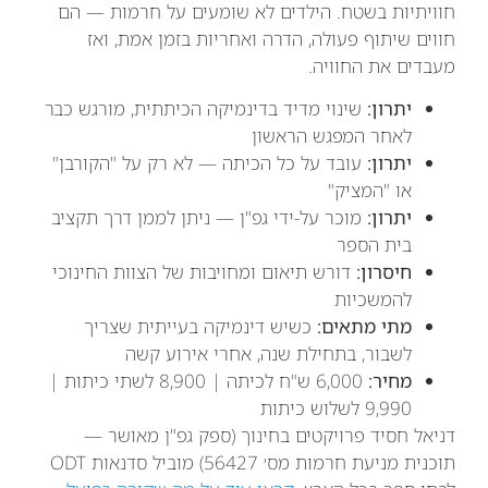
חוויתיות בשטח. הילדים לא שומעים על חרמות — הם
חווים שיתוף פעולה, הדרה ואחריות בזמן אמת, ואז
מעבדים את החוויה.
יתרון:
שינוי מדיד בדינמיקה הכיתתית, מורגש כבר
לאחר המפגש הראשון
יתרון:
עובד על כל הכיתה — לא רק על "הקורבן"
או "המציק"
יתרון:
מוכר על-ידי גפ"ן — ניתן לממן דרך תקציב
בית הספר
חיסרון:
דורש תיאום ומחויבות של הצוות החינוכי
להמשכיות
מתי מתאים:
כשיש דינמיקה בעייתית שצריך
לשבור, בתחילת שנה, אחרי אירוע קשה
מחיר:
6,000 ש"ח לכיתה | 8,900 לשתי כיתות |
9,990 לשלוש כיתות
דניאל חסיד פרויקטים בחינוך (ספק גפ"ן מאושר —
תוכנית מניעת חרמות מס׳ 56427) מוביל סדנאות ODT