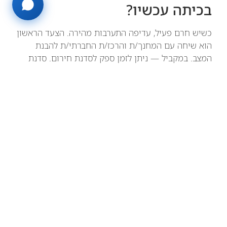
בכיתה עכשיו?
כשיש חרם פעיל, עדיפה התערבות מהירה. הצעד הראשון
הוא שיחה עם המחנך/ת והרכז/ת החברתי/ת להבנת
המצב. במקביל — ניתן לזמן ספק לסדנת חירום. סדנת
ODT יכולה להתקיים תוך 1–2 שבועות מהפנייה, ושינויים
ניכרים בדינמיקה מורגשים כבר לאחר המפגש הראשון.
לסיכום: איך בוחרים נכון?
אין תשובה אחת לכולם — אבל יש כלל אחד פשוט:
בחרו
תוכנית שעובדת על הדינמיקה הקבוצתית, לא רק על
הפרט.
חרם הוא תופעה חברתית — הפתרון שלו חייב
להיות חברתי.
אם אתם לא בטוחים מה מתאים לכיתה שלכם —
התקשרו לשיחת ייעוץ חינמית.
דניאל חסיד יבין את
המצב וימליץ על הדרך הנכונה, גם אם זו לא בדיוק הסדנה
שלו.