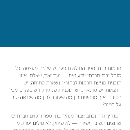
חרמות בבתי ספר הם לא תופעה שנעלמת מעצמה. כל
מנהל ורכז חברתי יודע זאת — ועם זאת, שאלת "איזו
תוכנית מניעת חרמות לבחור?" נשארת פתוחה. יש
הרצאות, יש סדנאות, יש תוכניות שנתיות, ויש ספקים מכל
הסוגים. איך מבחינים בין מה שעובד לבין מה שנראה טוב
על הנייר?
המדריך הזה נכתב עבור מנהלי בתי ספר ורכזים חברתיים
שרוצים תשובה ישירה — לא שיווק, לא מילים יפות. מה