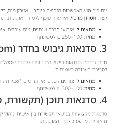
יום כיף הוא האפשרות הנפוצה ביותר – אטרקציות, בלוני
קצר.
חסרון מרכזי:
אין ערך מוסף ללמידה ארגונית. תו
מתאים ל:
אירועי חברה שנתיים, גיוס עובדים, איר
מחיר:
100–250 ₪ למשתתף
3. סדנאות גיבוש בחדר (Escape Room, בישול)
חדרי בריחה וסדנאות בישול הם חוויות מהנות שמשלבו
לסביבת העבודה האמיתית.
מתאים ל:
צוותים קטנים, אירועי גיוס, "שבירת ק
מחיר:
100–300 ₪ למשתתף
4. סדנאות תוכן (תקשורת, מנהיגות)
סדנאות מקצועיות בנושאי תקשורת בין-אישית, ניהול ק
תיאוריות מהפסיכולוגיה הארגונית.