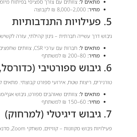
מתאים ל:
צוותים עם צורך ספציפי בפיתוח מיומנ
מחיר:
2,000–8,000 ₪ לקבוצה
5. פעילויות התנדבותיות
גיבוש דרך עשייה חברתית – גינון קהילתי, עזרה לקשיש
מתאים ל:
חברות עם ערכי CSR, צוותים שחפצים בתחושת תרומה
מחיר:
80–200 ₪ למשתתף
6. גיבוש ספורטיבי (כדורסל, ריצה)
טורנירים, ריצות שטח, אירועי ספורט קבוצתי. מתאים לצ
מתאים ל:
צוותים שאוהבים ספורט, גיבוש אגף/מ
מחיר:
60–150 ₪ למשתתף
7. גיבוש דיגיטלי (למרחוק)
פעילויות גיבוש מקוונות – קוויזים, משחקי Zoom, סדנאות וירטואליות. פתרון לצוותים מבוזרים גיאוגרפית.