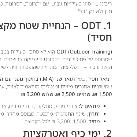
ריכזנו 10 סוגי פעילויות גיבוש, עם יתרונות, חס
נכון ולא רק "זול".
1. ODT – הנחיית שטח 
חסיד)
ODT (Outdoor Training)
הוא לא סתם "פעילות בטבע
הוא העיבוד – הרפלקציה המונחית שהופכת חוויה לשינו
דניאל חסיד
, בעל
תואר שני (M.A.) בחינוך גופני עם התמחות בפסיכולוגיה של הספורט
שמשלבים אתגרים פיזיים ומנטליים מותאמים לצוות, עיב
1,500 ₪, שתיים 2,500 ₪, שלוש 3,200 ₪
.
מתאים ל:
צוותי ניהול, מחלקות, חדרי מורים, ארג
יתרון:
שינוי התנהגותי מתמשך, מבוסס מחקר, מח
מחיר:
1,500–3,200 ₪ לכל הקבוצה
2. ימי כיף ואטרקציות