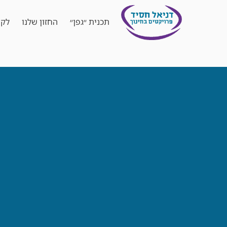
תכנית ״גפן״
החזון שלנו
לקו