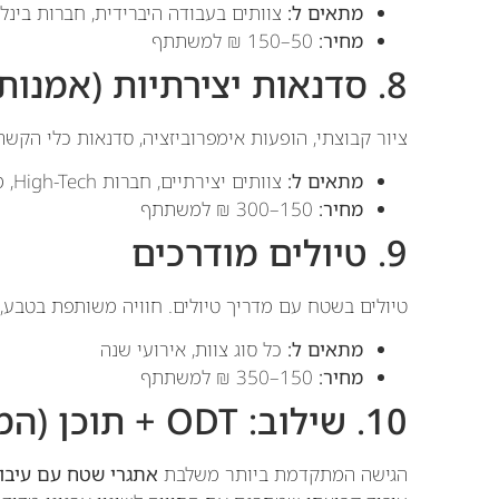
מתאים ל:
צוותים בעבודה היברידית, חברות בינל
מחיר:
50–150 ₪ למשתתף
8. סדנאות יצירתיות (אמנות, מוזיקה)
ציור קבוצתי, הופעות אימפרוביזציה, סדנאות כלי הקש
מתאים ל:
צוותים יצירתיים, חברות High-Tech, מחלקות שיווק
מחיר:
150–300 ₪ למשתתף
9. טיולים מודרכים
טיולים בשטח עם מדריך טיולים. חוויה משותפת בטבע, ב
מתאים ל:
כל סוג צוות, אירועי שנה
מחיר:
150–350 ₪ למשתתף
10. שילוב: ODT + תוכן (המודל של דניאל חסיד)
הגישה המתקדמת ביותר משלבת
אתגרי שטח עם עיבוד