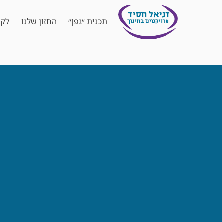
תכנית ״גפן״
החזון שלנו
לקו