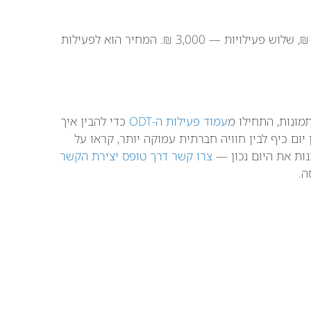
ת: פעילות אחת — 1,500 ₪, שתי פעילויות — 2,400 ₪, שלוש פעילויות — 3,000 ₪. המחיר הוא לפעילות
מונות, התחילו מ
עמוד פעילות ה-ODT
כדי להבין איך
יום כיף לבין חוויה חברתית עמוקה יותר, קראו על
נות את היום נכון —
צרו קשר דרך טופס יצירת הקשר
ה.
יווט:
הקודם:
הבא:
מתי כדאי להזמין מומחה חיצוני לכיתה — וכשלא
ODT או סדנת מניעת חרמות — מה הכיתה שלי צריכה? מדריך החלטה למנהל בית ספר