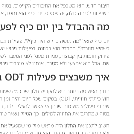
חיבור חדש; הוא משכפל את החיבורים הקיימים. בסוף
השייכות לכיתה כולה, זה פספוס. יום כיף הוא נחמד, 
מה ההבדל בין יום כיף לפע
יום כיף שואל "מה נעשה כדי שיהיה כיף?". פעילות ג
כשהיא חוזרת?". ההבדל הוא בכוונה. בפעילות גיבוש י
פירוק חומות בין קבוצות, סגירת מעגל לפני המעבר לשנ
שם, אבל הוא אמצעי ולא מטרה. אנחנו לא מוכרים גיבוש;
איך משבצים פעילות ODT בתוך טיול קיים?
הדרך הפשוטה ביותר היא להקדיש חלון של כמה שעות בת
חוץ-כיתתי חווייתי, ODT). במקום שכל 
שיתוף פעולה: משימות שבהן אי אפשר להצליח לבד, רג
בסוף שמתרגם את החוויה למילים. כך הטיול נשאר טיול
חשוב לתכנן את החלון הזה מראש מול מי שמפעיל את ה
ולא יתחרה בו. תיאום מוקדם הוא מה שמבדיל בין פעיל