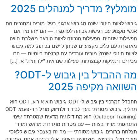
מומלץ? מדריך למנהלים 2025
גיבוש לצוות חינוכי שונה מגיבוש ארגוני רגיל. מורים ומחנכים הם
אנשי מקצוע עם רגישות גבוהה לפדגוגיה — הם יזהו מיד אם
הפעילות שטחית. הפעילות הנכונה לצוות הוראה משלבת חוויה
מאתגרת עם כלים מקצועיים שניתן ליישם בכיתה. למה גיבוש
לצוות חינוכי שונה? מורים עובדים עם קבוצות ביומיום — הם
מכירים דינמיקות קבוצתיות. פעילות שנראית "ילדותית" או […]
מה ההבדל בין גיבוש ל-ODT?
השוואה מקיפה 2025
ההבדל המרכזי בין גיבוש ל-ODT: גיבוש הוא אירוע, ODT הוא
תהליך. גיבוש מסורתי נועד לבידור ולחיזוק מורל חד-פעמי. ODT
(Outdoor Training) הוא מתודולוגיה מדעית שמטרתה שינוי
התנהגותי מדיד בצוות — עם מטרות מוגדרות מראש ומדדי
הצלחה ברורים. גיבוש מסורתי — מה זה בעצם? גיבוש קלאסי
מוכר: טיול, ברביקיו, משחקים בשטח, אולי בריחה אחת. המטרה