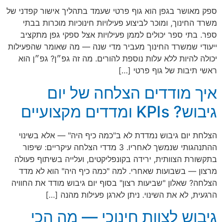
ספק מאושר בגפן הוא גוף פרטי שעמד בתהליך אישור קפדני של
משרד החינוך, ומוכר לביצוע פעילויות חינוכיות מוכרות בבתי
ספר. בתי ספר יכולים לממן פעילויות אצל ספקי גפן מתקציב
ייעודי שמשרד החינוך מעביר מדי שנה — מה שאומר שהפעילות
יכולה להיות ללא עלות נוספת להורים. מה זה גפ״ן? גפ״ן הוא
ראשי תיבות של גוף פרטי […]
איך מודדים הצלחה של יום
גיבוש? KPIs ומדדים מקצועיים
הצלחת יום גיבוש נמדדת לא ב"כמה כיף היה" — אלא בשינוי
ההתנהגותי שנמשך לאחריו. 3 מדדי הצלחה עיקריים: שיפור
בתקשורת הצוותית, ירידה בקונפליקטים, ועלייה בשיתוף פעולה
מרצון — בשבועות שאחרי. למה "כמה כיף היה" הוא לא מדד
הצלחה? שאלון "שביעות רצון" בסוף יום גיבוש מודד את החוויה
הרגעית, לא את השינוי. ניתן לארגן פעילות מהנה […]
גיבוש לצוות חינוכי — מה הכי