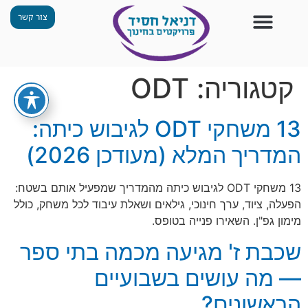
צור קשר
צור קשר
החזון שלנו
תכנית ״גפן״
תחנות ODT
מי אנחנו
חומרים למורים
הפעילויות שלנו
קטגוריה:
ODT
13 משחקי ODT לגיבוש כיתה:
המדריך המלא (מעודכן 2026)
13 משחקי ODT לגיבוש כיתה מהמדריך שמפעיל אותם בשטח:
הפעלה, ציוד, ערך חינוכי, גילאים ושאלת עיבוד לכל משחק, כולל
מימון גפ"ן. השאירו פנייה בטופס.
שכבת ז' מגיעה מכמה בתי ספר
— מה עושים בשבועיים
הראשונים?