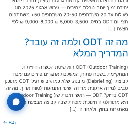
ורמת ההתאמה האישית. קבוצות גדולות (50+) נהנות ממחיר
יחידה נמוך יותר. טבלת מחירים — גיבוש ארגוני 2025 סוג
פעילות עד 20 משתתפים 20-50 משתתפים 50+ משתתפים
חצי יום ODT בסיסי 3,500–5,000 ₪ 6,000–9,000 ₪ לפי
הצעה […]
מה זה ODT ולמה זה עובד?
המדריך המלא
ODT (Outdoor Training) הוא שיטת הכשרה חווייתית
המתקיימת בשטח פתוח, המשלבת אתגרים פיזיים עם עיבוד
קבוצתי (Debriefing) מובנה. שלא כמו גיבוש רגיל, ODT מתוכנן
סביב למידה ארגונית מדידה ושינוי התנהגות לטווח ארוך. מה זה
ODT בדיוק? ODT — ראשי תיבות של Outdoor Training —
היא מתודולוגיה חינוכית מוכחת שבה קבוצה מבצעת פעילויות
מאתגרות בחוץ, ולאחריהן […]
הבא
←