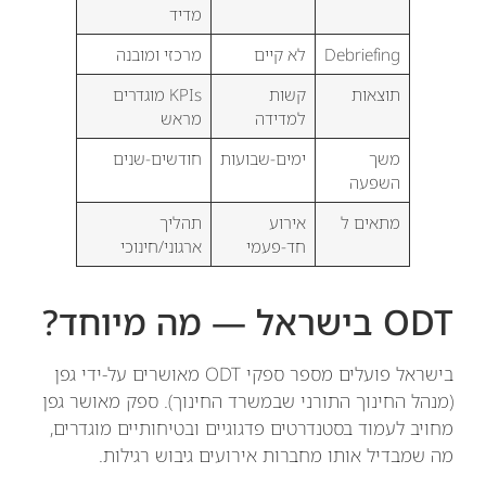
מדיד
Debriefing
לא קיים
מרכזי ומובנה
תוצאות
קשות
KPIs מוגדרים
למדידה
מראש
משך
ימים-שבועות
חודשים-שנים
השפעה
מתאים ל
אירוע
תהליך
חד-פעמי
ארגוני/חינוכי
ODT בישראל — מה מיוחד?
בישראל פועלים מספר ספקי ODT מאושרים על-ידי גפן
(מנהל החינוך התורני שבמשרד החינוך). ספק מאושר גפן
מחויב לעמוד בסטנדרטים פדגוגיים ובטיחותיים מוגדרים,
מה שמבדיל אותו מחברות אירועים גיבוש רגילות.