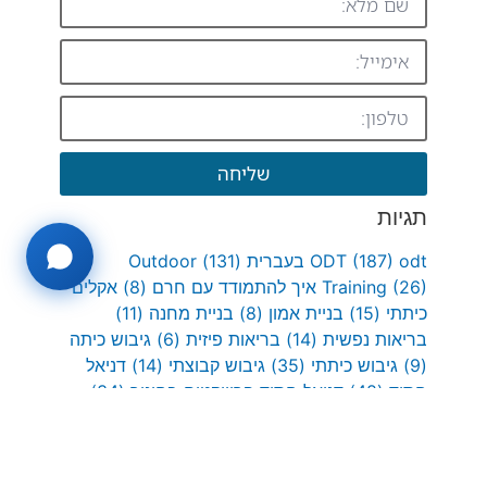
שליחה
תגיות
odt בעברית
(187)
ODT
(131)
Outdoor
(26)
Training
איך להתמודד עם חרם
(8)
אקלים
כיתתי
(15)
בניית אמון
(8)
בניית מחנה
(11)
בריאות נפשית
(14)
בריאות פיזית
(6)
גיבוש כיתה
(9)
גיבוש כיתתי
(35)
גיבוש קבוצתי
(14)
דניאל
חסיד
(48)
דניאל חסיד פרוייקטים בחינוך
(34)
המלצה חינוכית
(7)
המלצות חינוך
(17)
העצמה
אישית
(9)
העצמה רגשית
(6)
חומרים למורים
(16)
חינוך בטבע
(8)
חינוך והעצמה
(9)
חינוך חברתי