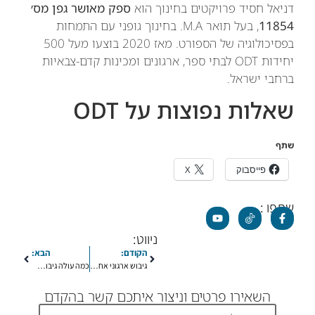
דניאל חסיד פרויקטים בחינוך הוא
ספק מאושר גפן מס׳
11854
, בעל תואר M.A. בחינוך גופני עם התמחות
בפסיכולוגיה של הספורט. מאז 2020 בוצעו מעל 500
יחידות ODT לבתי ספר, ארגונים ומכינות קדם-צבאיות
ברחבי ישראל.
שאלות נפוצות על ODT
שתף
פייסבוק
X
שתפו :
ניווט:
הקודם:
הבא:
גיבוש ארגוני אחרי פסח 2026: מדריך מהיר לבניית מומנטום קבוצתי חזרה לעבודה
כמה עולה גיבוש ארגוני בישראל? מדריך מחירים 2025
השאירו פרטים וניצור איתכם קשר בהקדם