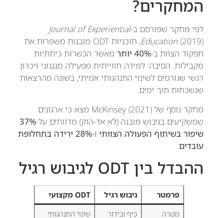
המחקרים?
לפי מחקר שפורסם ב-
Journal of Experiential
Education
(2019), תוכניות ODT מובנות משפרות את
תפקוד הצוות ב-
40% יותר
מאשר הכשרות כיתתיות
מקבילות. הסיבה: למידה חווייתית מפעילה מנגנוני זיכרון
רגשי שגורמים לשינוי התנהגותי אמיתי, בשונה מהרצאות
שנשכחות תוך ימים.
מחקר נוסף של McKinsey (2021) מצא כי ארגונים
שמשקיעים בגיבוש מובנה (לא אד-הוק) מדווחים על
37%
שיפור בשיתוף הפעולה הצוותי
ו-
28% ירידה בתחלופת
עובדים
.
ההבדל בין ODT לגיבוש רגיל
פרמטר
גיבוש רגיל
ODT מקצועי
מטרה
כיף ובידור
שינוי התנהגותי