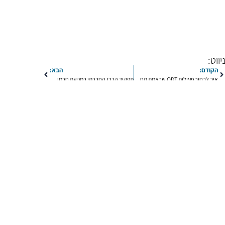
יווט:
הקודם:
הבא:
איך לבחור פעילות ODT שבאמת תחזק את הכיתה
תפקיד הרכז החברתי במניעת חרמות: מה שכל מנהל צריך לדעת
קשר בהקדם
שליחה
Ou
איך להתמודד עם חרם
(8)
אקלים כיתתי
בריאות פיזית
(6)
גיבוש כיתה
(9)
גיבוש
ל חסיד פרוייקטים בחינוך
(34)
המלצה