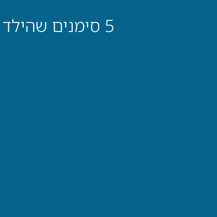
5 סימנים שהילד שלך נכנס למצוקה חברתית בכיתה — והאם להתערב