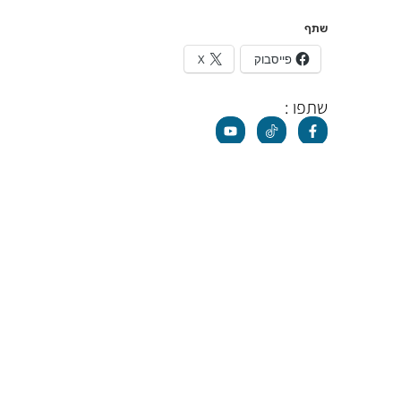
שתף
פייסבוק
X
שתפו :
נ
השאירו פרטים וניצור איתכם 
תגיות
odt בעברית
(187)
ODT
(131)
(26)
tdoor Training
(15)
בניית אמון
(8)
בניית מחנה
(11)
בריאות נפשית
(14)
כיתתי
(35)
גיבוש קבוצתי
(14)
דניאל חסיד
(48)
דניא