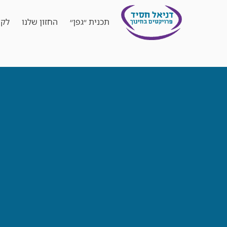
תכנית ״גפן״
החזון שלנו
לקו