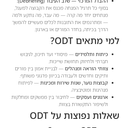
ההבדל המרכזי — שלב העיבוד (Debriefing):
בסוף כל תרגיל המנחה מכנס את הקבוצה למעגל,
מנתחים יחד מה קרה — מה עבד, מה נתקע ולמה
— ומתרגמים את התובנות לכלים מעשיים להמשך
הדרך בכיתה, בחדר המורים או בארגון.
למי מתאים ODT?
כיתות ותלמידים
— מיסודי ועד תיכון, לגיבוש
חברתי ולחיזוק תחושת שייכות.
צוותי הוראה ומנהלים
— לבניית אמון בין מורים
ותיקים וחדשים ולעבודה בכיוון פדגוגי משותף.
קבוצות נוער, שנות שירות ומכינות
— לפיתוח
מנהיגות ומוטיבציה.
ארגונים ועסקים
— לחיבור בין ממשקים ומחלקות
ולשיפור התקשורת בצוות.
שאלות נפוצות על ODT