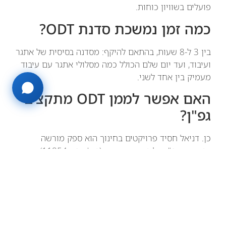
פועלים בשוויון כוחות.
כמה זמן נמשכת סדנת ODT?
בין 3 ל-8 שעות, בהתאם להיקף: מסדנה בסיסית של אתגר
ועיבוד, ועד יום שלם הכולל כמה מסלולי אתגר עם עיבוד
מעמיק בין אחד לשני.
האם אפשר לממן ODT מתקציב
גפ"ן?
כן. דניאל חסיד פרויקטים בחינוך הוא ספק מורשה
במערכת גפ"ן של משרד החינוך (מס' ספק 11854), ובתי
ספר יכולים לרכוש את הפעילות ישירות דרך המערכת
במסלול ירוק.
סיכום
ODT הוא כלי חינוכי ואימוני יעיל לפיתוח מגוון כישורים