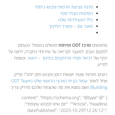
סדנת מניעת חרמות וגיבוש כיתתי
המלצות מבתי ספר
כלל הפעילויות שלנו
מאגר גפן – משרד החינוך
מחפשים
מרכז ODT ופיתוח
מושלם באמת? הגעתם
למקום הנכון. למעבר וקריאה על שירותי החברה, לחצו על
הדף של
דניאל חסיד פרויקטים בחינוך – ראשי
, ונשמח
לסייע.
רוצים חוויות שטח יוצאות דופן וגיבוש חזק יותר? קליק
אחד לאזור
עמוד הבית הארצי הראשי שלנו (ODT Team
Building)
ושם נמצא את מה שהצוות שלכם מדויק צריך.
{ "@context": "https://schema.org", "@type":
"Article", "headline": "יום שיא לגיבוש עוצמתי",
"datePublished": "2025-10-29T12:26:12",