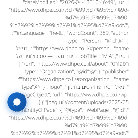
"dateModified": "2026-04-13T10:46:49", "url":
"https://www.dhpe.co.il/%d7%99%d7%95%d7%9d-
%d7%a9%d7%99%d7%90-
%d7%92%d7%99%d7%91%d7%95%d7%a9-odt/",
"inLanguage": "he-IL", "wordCount": 389, "author":
{ "@type": "Person", "@id":
"https://www.dhpe.co.il/#person", "name": "דניאל
חסיד", "jobTitle": "M.A. חינוך גופני — פסיכולוגיה של
הספורט", "url": "https://www.dhpe.co.il/about/" },
"publisher": { "@type": "Organization", "@id":
"https://www.dhpe.co.il/#organization", "name":
"דניאל חסיד פרויקטים בחינוך", "logo": { "@type":
"ImageObject", "url": "https://www.dhpe.co.il/wp-
content/uploads/2025/05/לוגו.jpeg" } },
"mainEntityOfPage": { "@type": "WebPage", "@id":
"https://www.dhpe.co.il/%d7%99%d7%95%d7%9d-
%d7%a9%d7%99%d7%90-
%d7%92%d7%99%d7%91%d7%95%d7%a9-odt/"