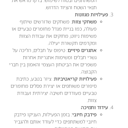
המשתתפים ובטוח לשימוש. בדקו מראש את
תנאי השטח והציוד הדרוש.
פעילויות מגוונות
משחקי צוות
: משחקים שדורשים שיתוף
פעולה, כמו בניית מגדל מחומרים טבעיים או
משימות ניווט, מחזקים את עבודת הצוות
ומקדמים תקשורת יעילה.
אתגרים פיזיים
: טיפוס על חבלים, הליכה על
גשרי חבלים ומשימות אתגריות אחרות
משפרים את הביטחון העצמי והאמון בין חברי
הקבוצה.
פעילויות קריאטיביות
: ציור בטבע, כתיבת
סיפורים משותפים או יצירת פסלים מחומרים
טבעיים מעודדים חשיבה יצירתית ועבודת
צוות.
עידוד ותמיכה
פידבק חיובי
: בזמן הפעילות, העניקו פידבק
חיובי למשתתפים כדי לעודד אותם ולהגביר