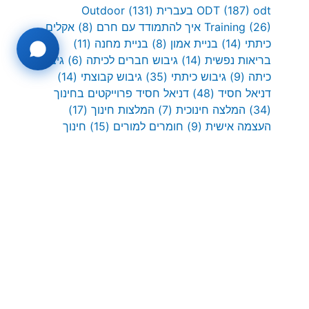
odt בעברית
(187)
ODT
(131)
Outdoor
(26)
Training
איך להתמודד עם חרם
(8)
אקלים
כיתתי
(14)
בניית אמון
(8)
בניית מחנה
(11)
בריאות נפשית
(14)
גיבוש חברים לכיתה
(6)
גיבוש
כיתה
(9)
גיבוש כיתתי
(35)
גיבוש קבוצתי
(14)
דניאל חסיד
(48)
דניאל חסיד פרוייקטים בחינוך
(34)
המלצה חינוכית
(7)
המלצות חינוך
(17)
העצמה אישית
(9)
חומרים למורים
(15)
חינוך
בטבע
(8)
חינוך והעצמה
(9)
חינוך חברתי
(8)
חינוך חווייתי
(66)
חינוך ילדים
(19)
טיפוס על
חבלים
(11)
כישורים חברתיים
(20)
למידה
חווייתית
(10)
מנהיגות
(6)
מניעת חרמות
(31)
משחקי צוות
(11)
ניווט בטבע
(9)
עבודת צוות
(20)
פיתוח כישורים חברתיים
(42)
פיתוח מנהיגות
(15)
פעילויות ODT
(13)
פעילויות גיבוש
(10)
פעילויות
חוץ
(45)
פעילות ODT מומלצת
(11)
פעילות גיבוש
(7)
פעילות גפן מומלצת
(11)
פעילות לפתיחת שנה
(6)
פרויקטים בחינוך
(11)
פתיחת שנה
(7)
פתרון
בעיות
(8)
שיתוף פעולה
(7)
שעת חינוך
(14)