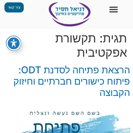
צור קשר
צור קשר
החזון שלנו
תכנית ״גפן״
תחנות ODT
מי אנחנו
חומרים למורים
הפעילויות שלנו
תגית:
תקשורת
אפקטיבית
הרצאת פתיחה לסדנת ODT:
פיתוח כישורים חברתיים וחיזוק
הקבוצה