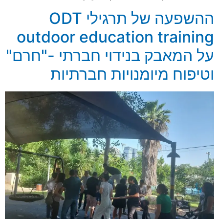
ההשפעה של תרגילי ODT
outdoor education training
על המאבק בנידוי חברתי -"חרם"
וטיפוח מיומנויות חברתיות