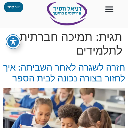
צור קשר
צור קשר
החזון שלנו
תכנית ״גפן״
תחנות ODT
מי אנחנו
חומרים למורים
הפעילויות שלנו
תגית:
תמיכה חברתית
לתלמידים
חזרה לשגרה לאחר השביתה: איך
לחזור בצורה נכונה לבית הספר