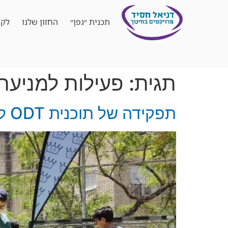
תכנית ״גפן״
החזון שלנו
לקו
תגית:
פעילות למניעת
תפקידה של תוכנית ODT להתמדדות עם מתח בקרב בני נוער בזמן מלחמה