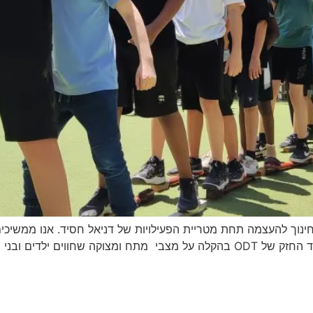
חינוך להעצמה תחת מטריית הפעילויות של דניאל חסיד. אנו ממשיכ
מתעמק בתחום החוסן הרגשי, תוך התמקדות בתפקיד החזק של ODT בהקלה על מצבי מתח