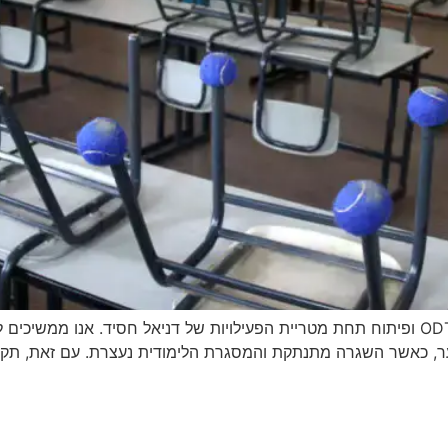
עמוד זה עודכן על מנת להציג את הערכים של מרכז ODT ופיתוח תחת מטריית הפעילויות של דני
נוער, כאשר השגרה מתנתקת והמסגרת הלימודית נעצרת. עם זאת, תק