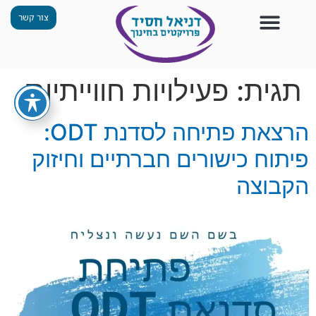
צור קשר
צור קשר
החזון שלנו
תכנית ״גפן״
תחנות ODT
מי אנחנו
חומרים למורים
הפעילויות שלנו
תגית:
פעילויות חווייתיות
הרצאת פתיחה לסדנת ODT:
פיתוח כישורים חברתיים וחיזוק
הקבוצה