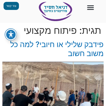
צור קשר
צור קשר
החזון שלנו
תכנית ״גפן״
תחנות ODT
מי אנחנו
חומרים למורים
הפעילויות שלנו
תגית:
פיתוח מקצועי
פידבק שלילי או חיובי? למה כל
משוב חשוב