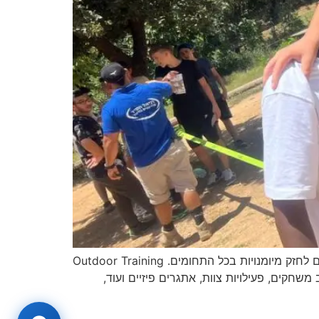
עמוד זה עודכן על מנת להציג את הערכים של סדנת חינוך להעצמה תחת מטריית הפעילויות של דניאל חסיד. אנו ממשיכים לחזק מיומנויות בכל התחומים. Outdoor Training
שחקים, פעילויות צוות, אתגרים פיזיים ועוד,