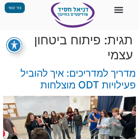
צור קשר
צור קשר
החזון שלנו
תכנית ״גפן״
תחנות ODT
מי אנחנו
חומרים למורים
הפעילויות שלנו
תגית:
פיתוח ביטחון
עצמי
מדריך למדריכים: איך להוביל
פעילויות ODT מוצלחות