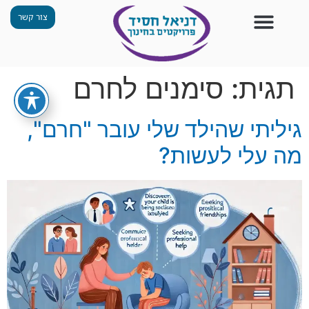
צור קשר
צור קשר
החזון שלנו
תכנית ״גפן״
תחנות ODT
מי אנחנו
חומרים למורים
הפעילויות שלנו
תגית:
סימנים לחרם
גיליתי שהילד שלי עובר "חרם",
מה עלי לעשות?