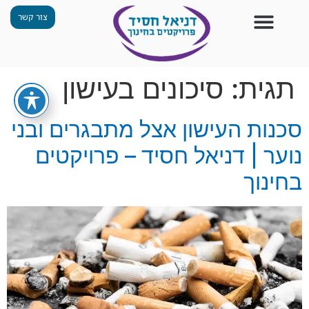
צור קשר
צור קשר
החזון שלנו
תכנית ״גפן״
תחנות ODT
מי אנחנו
חומרים למורים
הפעילויות שלנו
תגית:
סיכונים בעישון
סכנות העישון אצל מתבגרים ובני
נוער | דניאל חסיד – פרויקטים
בחינוך