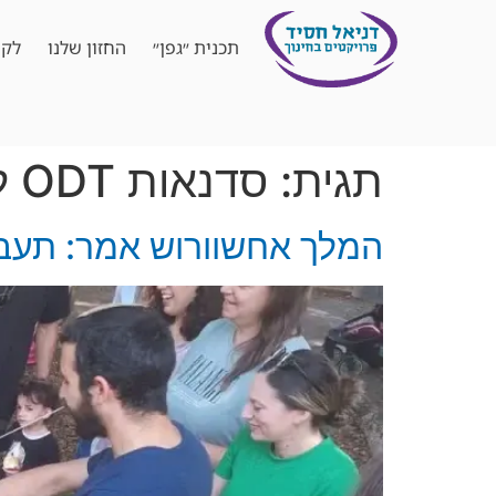
תכנית ״גפן״
החזון שלנו
לקו
תגית:
סדנאות ODT לנוער
המלך אחשוורוש אמר: תעבדו