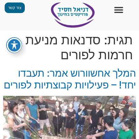
צור קשר
צור קשר
החזון שלנו
תכנית ״גפן״
תחנות ODT
מי אנחנו
חומרים למורים
הפעילויות שלנו
תגית:
סדנאות מניעת
חרמות לפורים
המלך אחשוורוש אמר: תעבדו
יחד! – פעילויות קבוצתיות לפורים