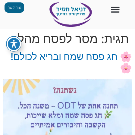
צור קשר
צור קשר
החזון שלנו
תכנית ״גפן״
תחנות ODT
מי אנחנו
חומרים למורים
הפעילויות שלנו
תגית:
מסר לפסח מהלב.
🌸 חג פסח שמח ובריא לכולם!
🌸