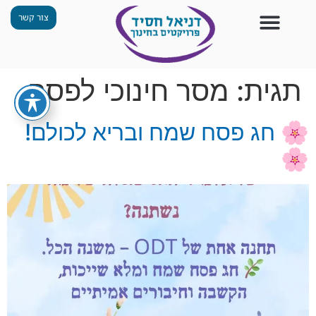
צור קשר
צור קשר
החזון שלנו
תכנית ״גפן״
תחנות ODT
מי אנחנו
חומרים למורים
הפעילויות שלנו
תגית:
מסר חינוכי לפסח
🌸 חג פסח שמח ובריא לכולם!
🌸