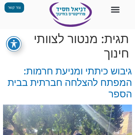
צור קשר
צור קשר
החזון שלנו
תכנית ״גפן״
תחנות ODT
מי אנחנו
חומרים למורים
הפעילויות שלנו
תגית:
מנטור לצוותי
חינוך
גיבוש כיתתי ומניעת חרמות:
המפתח להצלחה חברתית בבית
הספר