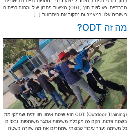
בתוך כותלי הכיתה, חשוב למצוא דרכים נוספות לפיתוח כישורים
חברתיים. פעילויות חוץ (ODT) מציעות פתרון יעיל ומהנה לפיתוח
כישורים אלו. במאמר זה נסקור את היתרונות […]
מה זה ODT?
ODT (Outdoor Training) הוא שיטת אימון חווייתית שמתקיימת
בשטח פתוח: הקבוצה מקבלת משימות אתגר משותפות, ובסיום
כל משימה נערך עיבוד קבוצתי שמתרגם את מה שקרה בשטח