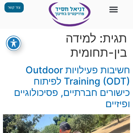
צור קשר
צור קשר
החזון שלנו
תכנית ״גפן״
תחנות ODT
מי אנחנו
חומרים למורים
הפעילויות שלנו
תגית:
למידה
בין-תחומית
חשיבות פעילויות Outdoor
Training (ODT) לפיתוח
כישורים חברתיים, פסיכולוגיים
ופיזיים