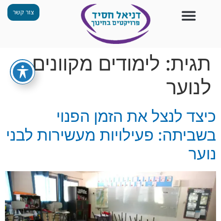
צור קשר
צור קשר
החזון שלנו
תכנית ״גפן״
תחנות ODT
מי אנחנו
חומרים למורים
הפעילויות שלנו
תגית:
לימודים מקוונים
לנוער
כיצד לנצל את הזמן הפנוי
בשביתה: פעילויות מעשירות לבני
נוער