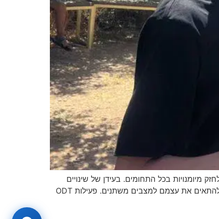
 חסיד. אנו ממשיכים לחזק מיומנויות בכל התחומים. בעידן של שינויים
חברתיים ותהפוכות, ילדים מוצאים עצמם מתמודדים עם אתגרים חדשים שמצריכים כישורים חברתיים מפותחים ויכולת להתאים את עצמם למצבים משתנים. פעילות ODT