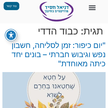
צור קשר
צור קשר
החזון שלנו
תכנית ״גפן״
תחנות ODT
מי אנחנו
חומרים למורים
הפעילויות שלנו
תגית:
כבוד הדדי
"יום כיפור: זמן לסליחה, חשבון
נפש וגיבוש חברתי – בונים יחד
כיתה מאוחדת"