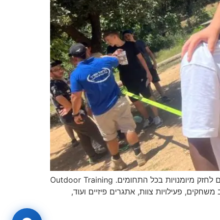
עמוד זה עודכן על מנת להציג את הערכים של סדנת חינוך להעצמה תחת מטריית הפעילויות של דניאל חסיד. אנו ממשיכים לחזק מיומנויות בכל התחומים. Outdoor Training
שחקים, פעילויות צוות, אתגרים פיזיים ועוד,