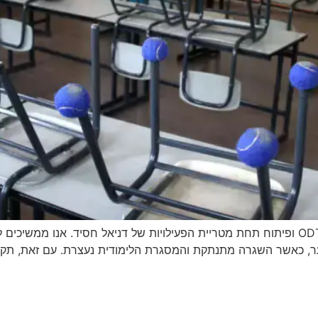
עמוד זה עודכן על מנת להציג את הערכים של מרכז ODT ופיתוח תחת מטריית הפעילויות של דני
נוער, כאשר השגרה מתנתקת והמסגרת הלימודית נעצרת. עם זאת, תק