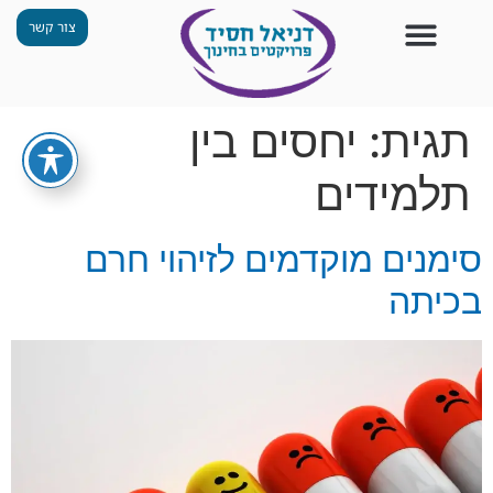
צור קשר
צור קשר
החזון שלנו
תכנית ״גפן״
תחנות ODT
מי אנחנו
חומרים למורים
הפעילויות שלנו
תגית:
יחסים בין
תלמידים
סימנים מוקדמים לזיהוי חרם
בכיתה