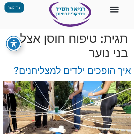
צור קשר
צור קשר
החזון שלנו
תכנית ״גפן״
תחנות ODT
מי אנחנו
חומרים למורים
הפעילויות שלנו
תגית:
טיפוח חוסן אצל
בני נוער
איך הופכים ילדים למצליחנים?