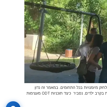
חזק מיומנויות בכל התחומים. במאמר זה נדון
בתפקיד הטרנספורמטיבי של outdoor education training ODT במניעת נידוי חברתי וטיפוח מיומנויות חברתיות חיוניות בקרב ילדים. נסביר כיצד תוכניות ODT מעצימות