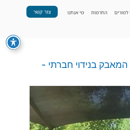
צור קשר
למורים
החרמות
מי אנחנו
 תרגילי ODT outdoor education training על המאבק בנידוי חברתי -