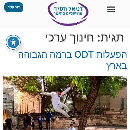
צור קשר
צור קשר
החזון שלנו
תכנית ״גפן״
תחנות ODT
מי אנחנו
חומרים למורים
הפעילויות שלנו
תגית:
חינוך ערכי
הפעלות ODT ברמה הגבוהה
בארץ