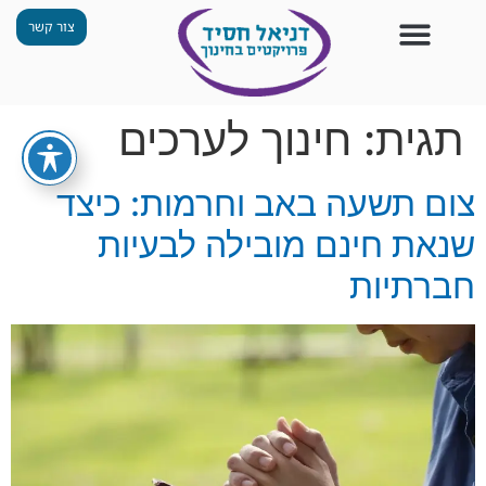
צור קשר
צור קשר
החזון שלנו
תכנית ״גפן״
תחנות ODT
מי אנחנו
חומרים למורים
הפעילויות שלנו
תגית:
חינוך לערכים
צום תשעה באב וחרמות: כיצד
שנאת חינם מובילה לבעיות
חברתיות