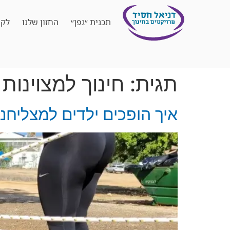
תכנית ״גפן״
החזון שלנו
לקו
תגית:
חינוך למצוינות
איך הופכים ילדים למצליחנ