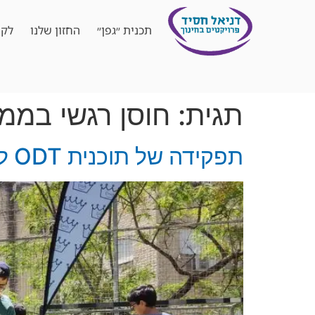
תכנית ״גפן״
החזון שלנו
לקו
תגית:
חוסן רגשי במ
תפקידה של תוכנית ODT להתמדדות עם מתח בקרב בני נוער בזמן מלחמה