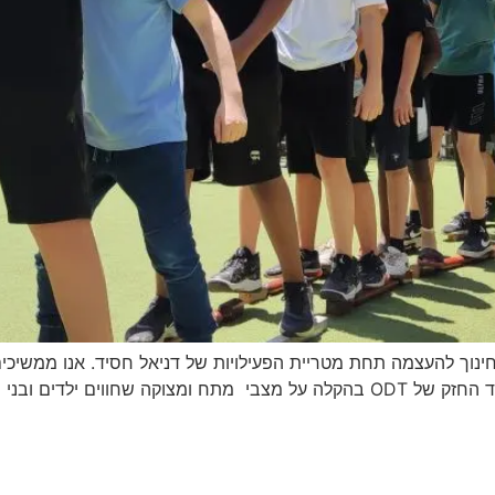
חינוך להעצמה תחת מטריית הפעילויות של דניאל חסיד. אנו ממשיכ
מתעמק בתחום החוסן הרגשי, תוך התמקדות בתפקיד החזק של ODT בהקלה על מצבי מתח