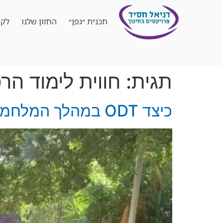
תכנית ״גפן״
החזון שלנו
לקו
תגית:
חווית לימוד ה
כיצד ODT במהלך המלחמה מניח את הבסיס להמשך התפתחות עצמית