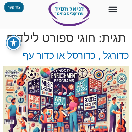
צור קשר
צור קשר
החזון שלנו
תכנית ״גפן״
תחנות ODT
מי אנחנו
חומרים למורים
הפעילויות שלנו
תגית:
חוגי ספורט לילדים
כדורגל , כדורסל או כדור עף