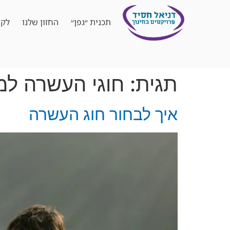
תכנית ״גפן״
החזון שלנו
לקו
תגית:
חוגי העשרה למ
איך לבחור חוג העשרה