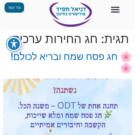
צור קשר
צור קשר
החזון שלנו
תכנית ״גפן״
תחנות ODT
מי אנחנו
חומרים למורים
הפעילויות שלנו
תגית:
חג החירות ערכים
🌸 חג פסח שמח ובריא לכולם!
🌸