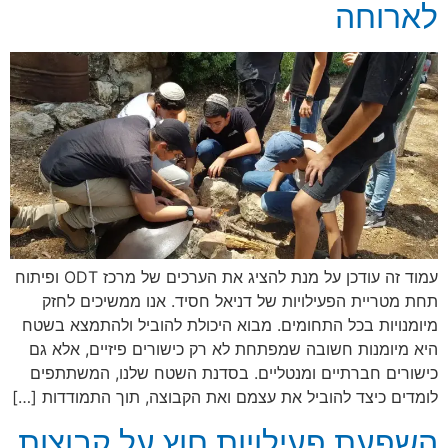
לארוחה
עמוד זה עודכן על מנת להציג את הערכים של מרכז ODT ופיתוח
תחת מטריית הפעילויות של דניאל חסיד. אנו ממשיכים לחזק
מיומנויות בכל התחומים. מבוא היכולת להוביל ולהתמצא בשטח
היא מיומנות חשובה שמפתחת לא רק כישורים פיזיים, אלא גם
כישורים חברתיים ומנטליים. בסדנת השטח שלנו, המשתתפים
לומדים כיצד להוביל את עצמם ואת הקבוצה, תוך התמודדות […]
השפעת פעילויות חוץ על קבוצות