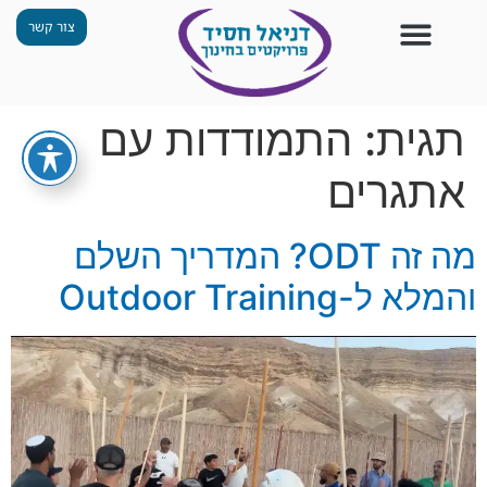
צור קשר
צור קשר
החזון שלנו
תכנית ״גפן״
תחנות ODT
מי אנחנו
חומרים למורים
הפעילויות שלנו
תגית:
התמודדות עם
אתגרים
מה זה ODT? המדריך השלם
והמלא ל-Outdoor Training