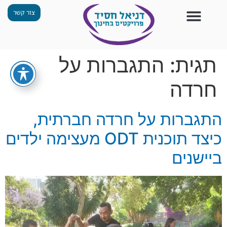
צור קשר
צור קשר
החזון שלנו
תכנית ״גפן״
תחנות ODT
מי אנחנו
חומרים למורים
הפעילויות שלנו
תגית:
התגברות על
חרדה
התגברות על חרדה חברתית,
כיצד תוכנית ODT מעצימה ילדים
ביישנים