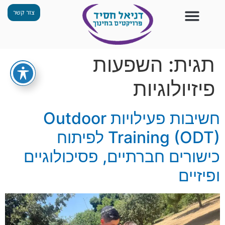
צור קשר
צור קשר
החזון שלנו
תכנית ״גפן״
תחנות ODT
מי אנחנו
חומרים למורים
הפעילויות שלנו
תגית:
השפעות
פיזיולוגיות
חשיבות פעילויות Outdoor
Training (ODT) לפיתוח
כישורים חברתיים, פסיכולוגיים
ופיזיים