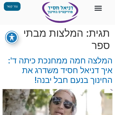
צור קשר
צור קשר
החזון שלנו
תכנית ״גפן״
תחנות ODT
מי אנחנו
חומרים למורים
הפעילויות שלנו
תגית:
המלצות מבתי
ספר
המלצה חמה ממחנכת כיתה ד':
איך דניאל חסיד משדרג את
החינוך בנעם חבל יבנה!