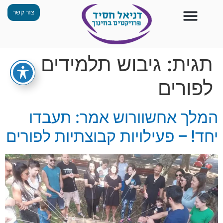
צור קשר
צור קשר
החזון שלנו
תכנית ״גפן״
תחנות ODT
מי אנחנו
חומרים למורים
הפעילויות שלנו
תגית:
גיבוש תלמידים
לפורים
המלך אחשוורוש אמר: תעבדו
יחד! – פעילויות קבוצתיות לפורים